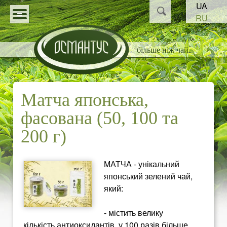
Пошук
UA
Перейти
Пошукова
RU
до
О
форма
КАТАЛОГ
основного
більше ніж чай
С
СТАТТІ
матеріалу
НОВИНИ
М
Матча японська,
ПАРТНЕРАМ
А
фасована (50, 100 та
Н
200 г)
Т
МАТЧА - унікальний
японський зелений чай,
У
який:
С
- містить велику
кількість антиоксидантів, у 100 разів більше