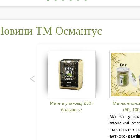
Новини ТМ Османтус
Мате в упаковці 250 г
Матча японс
больше >>
(50, 100
МАТЧА - уніка
японський зеле
- містить велик
антиоксидантів,