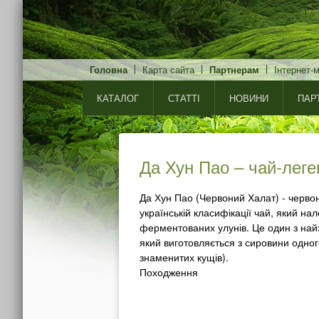
Головна
Карта сайта
Партнерам
Інтернет-
КАТАЛОГ
СТАТТІ
НОВИНИ
ПАР
Да Хун Пао – чай-лег
Пуэр – унікальне джер
Ритуал чаювання
Ройбуш - беспрецеден
Чай Ку Цяо (гречаний 
Анчан (синій чай)
Да Хун Пао (Червоний Халат) - червон
українській класифікації чай, який на
ферментованих улунів. Це один з най
який виготовляється з сировини одног
знаменитих кущів).
Походження