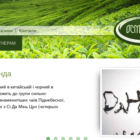
Перейти
до
основного
магазин
Контакти
матеріалу
ТНЕРАМ
енда
ело здоро...
тний чай!
чай)
ий в китайській і чорний в
лежить до групи сильно-
знаменитіших чаїв Піднебесної,
о з Сі Да Мінь Цун (чотирьох