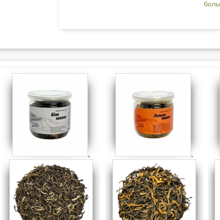
боль
,
,