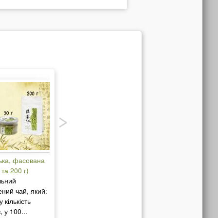
ька, фасована
Професійні кавові аксесуари
 та 200 г)
Вашій увазі пропонується:
льний
чайники-кавники, пітчери-
ний чай, який:
молочники, кемекси і сита до
у кількість
них, кольорові...
 у 100...
больше >>