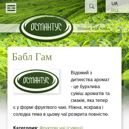
Пошук
UA
Перейти
Пошукова
RU
до
О
форма
КАТАЛОГ
основного
більше ніж чай
С
СТАТТІ
матеріалу
НОВИНИ
М
Бабл Гам
ПАРТНЕРАМ
А
Відомий з
Н
дитинства аромат
- це бурхлива
Т
суміш ароматів та
смаків, яка тепер
У
є у формі фруктвого чаю. Ніжна, яскрава і
солодка тема в цьому чаї розкрита повністю.
С
Категория:
Фруктові чаї (суміші)