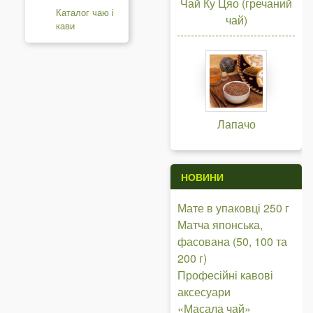
Чай Ку Цяо (гречаний
Каталог чаю і
чай)
кави
Лапачо
НОВИНИ
Мате в упаковці 250 г
Матча японська,
фасована (50, 100 та
200 г)
Професійні кавові
аксесуари
«Масала чай»