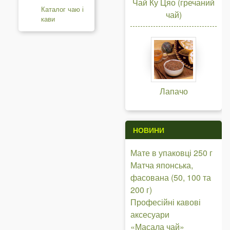
Чай Ку Цяо (гречаний
Каталог чаю і
чай)
кави
Лапачо
НОВИНИ
Мате в упаковці 250 г
Матча японська,
фасована (50, 100 та
200 г)
Професійні кавові
аксесуари
«Масала чай»