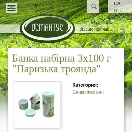
Пошук
UA
Перейти
Пошукова
RU
до
О
форма
КАТАЛОГ
основного
більше ніж чай
С
СТАТТІ
матеріалу
НОВИНИ
М
Банка набірна 3x100 г
ПАРТНЕРАМ
А
"Паризька троянда"
Н
Категория:
Т
Банки жестяні
У
С