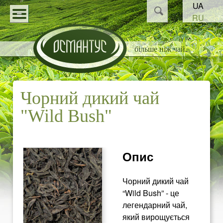
Пошук
UA
Перейти
Пошукова
RU
до
О
форма
КАТАЛОГ
основного
більше ніж чай
С
СТАТТІ
матеріалу
НОВИНИ
М
Чорний дикий чай
ПАРТНЕРАМ
А
"Wild Bush"
Н
Т
Опис
У
Чорний дикий чай
“Wild Bush”
- це
С
легендарний чай,
який вирощується