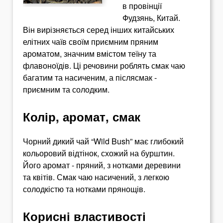
в провінції
Фудзянь, Китай.
Він вирізняється серед інших китайських
елітних чаїв своїм приємним пряним
ароматом, значним вмістом теїну та
флавоноїдів.
Ці речовини роблять смак чаю
багатим та насиченим, а післясмак -
приємним та солодким
.
Колір, аромат, смак
Чорний дикий чай “Wild Bush” має глибокий
кольоровий відтінок, схожий на бурштин.
Його аромат - пряний, з нотками деревини
та квітів.
Смак чаю насичений, з легкою
солодкістю та нотками прянощів
.
Корисні властивості