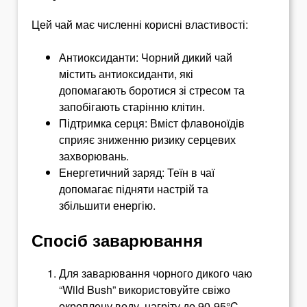
Цей чай має численні корисні властивості:
Антиоксиданти: Чорний дикий чай
містить антиоксиданти, які
допомагають боротися зі стресом та
запобігають старінню клітин.
Підтримка серця: Вміст флавоноїдів
сприяє зниженню ризику серцевих
захворювань.
Енергетичний заряд: Теїн в чаї
допомагає підняти настрій та
збільшити енергію
.
Спосіб заварювання
Для заварювання чорного дикого чаю
“Wild Bush” використовуйте свіжо
окроплену воду, нагріту до 90-95°C.