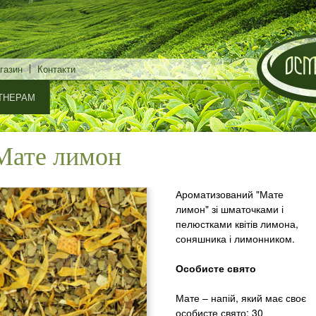
Перейти
до
основного
газин
Контакти
матеріалу
ТНЕРАМ
Мате лимон
Ароматизований "Мате
лимон" зі шматочками і
пелюстками квітів лимона,
соняшника і лимонником.
Особисте свято
Мате – напій, який має своє
особисте свято: 30