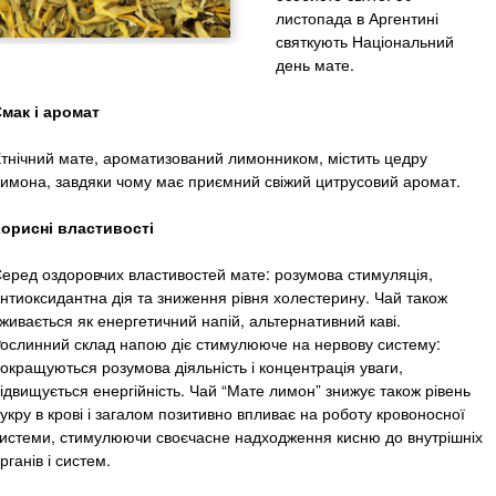
листопада в Аргентині
святкують Національний
день мате.
мак і аромат
тнічний мате, ароматизований лимонником, містить цедру
имона, завдяки чому має приємний свіжий цитрусовий аромат.
орисні властивості
еред оздоровчих властивостей мате: розумова стимуляція,
нтиоксидантна дія та зниження рівня холестерину. Чай також
живається як енергетичний напій, альтернативний каві.
ослинний склад напою діє стимулююче на нервову систему:
окращуються розумова діяльність і концентрація уваги,
ідвищується енергійність. Чай “Мате лимон” знижує також рівень
укру в крові і загалом позитивно впливає на роботу кровоносної
истеми, стимулюючи своєчасне надходження кисню до внутрішніх
рганів і систем.