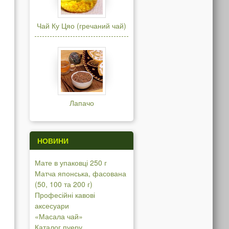
Чай Ку Цяо (гречаний чай)
Лапачо
НОВИНИ
Мате в упаковці 250 г
Матча японська, фасована
(50, 100 та 200 г)
Професійні кавові
аксесуари
«Масала чай»
Каталог пуеру