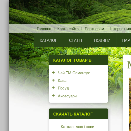
Головна
Карта сайта
Партнерам
Інтернет-ма
КАТАЛОГ
СТАТТІ
НОВИНИ
ПАР
КАТАЛОГ ТОВАРІВ
Чай ТМ Османтус
Кава
Посуд
Аксесуари
СКАЧАТЬ КАТАЛОГ
Каталог чаю і кави