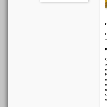
С
Е
л
К
С
а
в
Р
п
п
ц
с
о