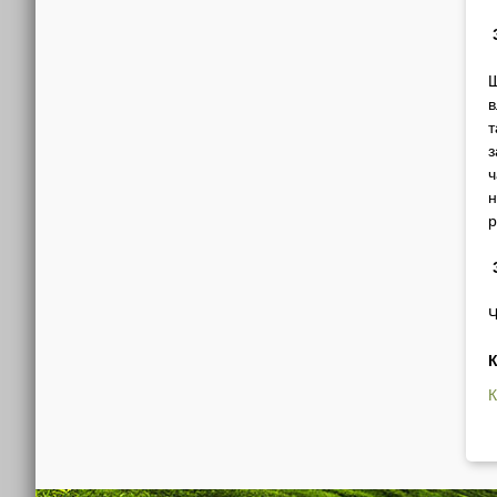
Щ
в
т
з
ч
н
р
Ч
К
К