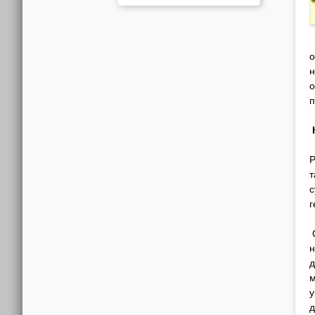
о
н
о
п
Р
т
с
г
н
д
м
у
д