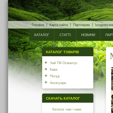
Головна
Карта сайта
Партнерам
Інтернет-ма
КАТАЛОГ
СТАТТІ
НОВИНИ
ПАР
КАТАЛОГ ТОВАРІВ
Чай ТМ Османтус
Кава
Посуд
Аксесуари
СКАЧАТЬ КАТАЛОГ
Каталог чаю і кави