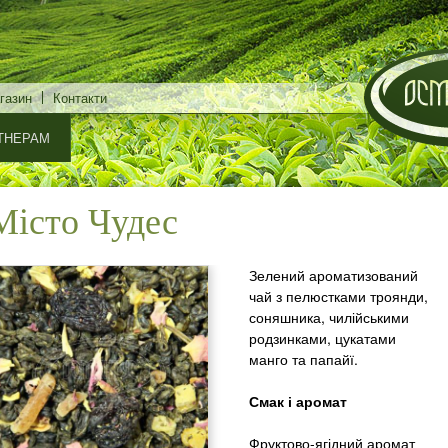
Перейти
до
основного
газин
Контакти
матеріалу
ТНЕРАМ
Місто Чудес
Зелений ароматизований
чай з пелюстками троянди,
соняшника, чилійськими
родзинками, цукатами
манго та папайї.
Смак і аромат
Фруктово-ягідний аромат