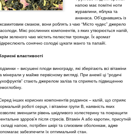
напою має помітні ноти
журавлини, яблука та
ананаса. Об’єднавшись із
ксамитовим смаком, вони роблять з чаю “Місто чудес” джерело
асолоди. Мікс рослинних компонентів, з яких утворюється напій,
крім зеленого чаю містить пелюстки троянди. Їх аромат
ідкреслюють сонячно солодкі цукати манго та папайї.
Корисні властивості
одзинки – висушені плоди винограду, які зберігають всі вітаміни
а мінерали у майже первісному вигляді. При анемії ці “родичі
ухофруктів” стають джерелом заліза та сприяють підвищенню
емоглобіну.
Серед інших корисних компонентів родзинок – калій, що сприяє
ормальній роботі серця, і вітаміни групи В, наявність яких
озволяє зменшити рівень шкідливого холестерину та покращити
ентальне здоров’я після стресів. Вітамін А або каротин, присутній
 складі напою, потрібен шкірі та слизовим оболонкам, адже
опомагає забезпечити їх оптимальний стан.