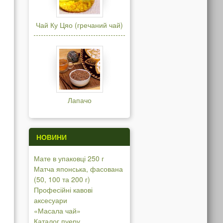
Чай Ку Цяо (гречаний чай)
Лапачо
НОВИНИ
Мате в упаковці 250 г
Матча японська, фасована
(50, 100 та 200 г)
Професійні кавові
аксесуари
«Масала чай»
Каталог пуеру