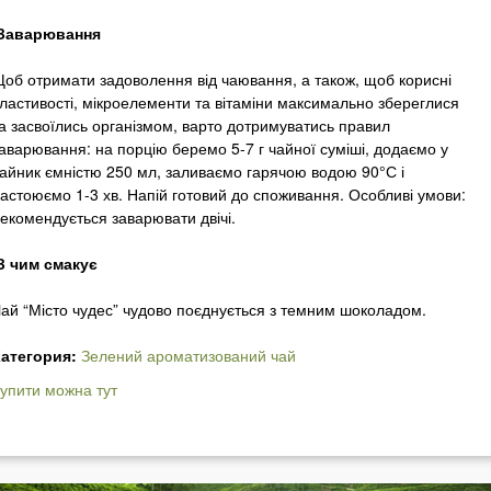
Заварювання
об отримати задоволення від чаювання, а також, щоб корисні
ластивості, мікроелементи та вітаміни максимально збереглися
а засвоїлись організмом, варто дотримуватись правил
аварювання: на порцію беремо 5-7 г чайної суміші, додаємо у
айник ємністю 250 мл, заливаємо гарячою водою 90°С і
астоюємо 1-3 хв. Напій готовий до споживання. Особливі умови:
екомендується заварювати двічі.
З чим смакує
ай “Місто чудес” чудово поєднується з темним шоколадом.
атегория:
Зелений ароматизований чай
упити можна тут