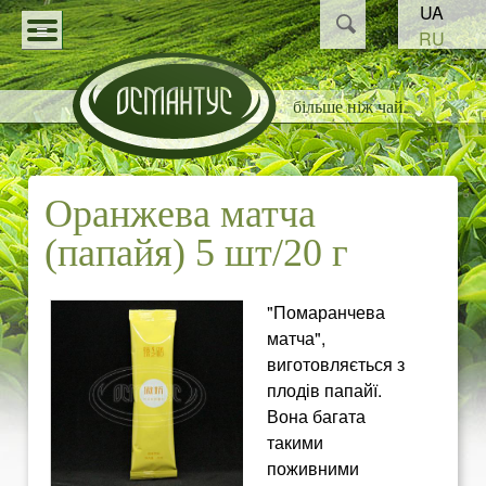
Пошук
UA
Перейти
Пошукова
RU
до
О
форма
КАТАЛОГ
основного
більше ніж чай
С
СТАТТІ
матеріалу
НОВИНИ
М
Оранжева матча
ПАРТНЕРАМ
А
(папайя) 5 шт/20 г
Н
"Помаранчева
Т
матча",
виготовляється з
У
плодів папайї.
Вона багата
С
такими
поживними