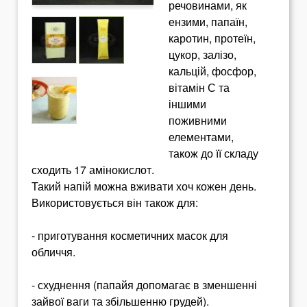
речовинами, як
ензими, папаїн,
каротин, протеїн,
цукор, залізо,
кальцій, фосфор,
вітамін С та
іншими
поживними
елементами,
також до її складу
сходить 17 амінокислот.
Такий напій можна вживати хоч кожен день.
Використовується він також для:
- приготування косметичних масок для
обличчя.
- схуднення (папайя допомагає в зменшенні
зайвої ваги та збільшенню грудей).