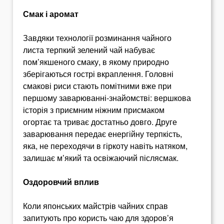
Смак і аромат
Завдяки технології розминання чайного
листа терпкий зелений чай набуває
пом’якшеного смаку, в якому природно
зберігаються гострі вкраплення. Головні
смакові риси стають помітними вже при
першому заварюванні-знайомстві: вершкова
історія з приємним ніжним присмаком
огортає та триває достатньо довго. Друге
заварювання передає енергійну терпкість,
яка, не переходячи в гіркоту навіть натяком,
залишає м’який та освіжаючий післясмак.
Оздоровчий вплив
Коли японських майстрів чайних справ
запитують про користь чаю для здоров’я