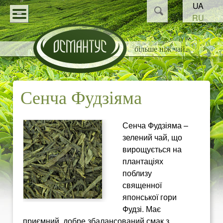
Пошук
UA
Перейти
Пошукова
RU
до
О
форма
КАТАЛОГ
основного
більше ніж чай
С
СТАТТІ
матеріалу
НОВИНИ
М
Сенча Фудзіяма
ПАРТНЕРАМ
А
Сенча Фудзіяма –
Н
зелений чай, що
вирощується на
Т
плантаціях
поблизу
У
священної
японської гори
С
Фудзі. Має
приємний, добре збалансований смак з