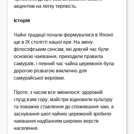
акцентом на легку терпкість.
Історія
Чайні традиції почали формуватися в Японії
ще в IX столітті нашої ери. На зміну
філософським сенсам, які довгий час були
основою чаювання, приходили правила
самураїв, і певний час чайна церемонія була
дорогою розвагою виключно для
самурайської верхівки.
Проте, з часом все змінилося: здоровий
глузд взяв гору, майстри відновили культуру
та поважне ставлення до споживання чаю, а
заснування шкіл чайних церемоній зробило
чаювання надбанням широких верств
населення.