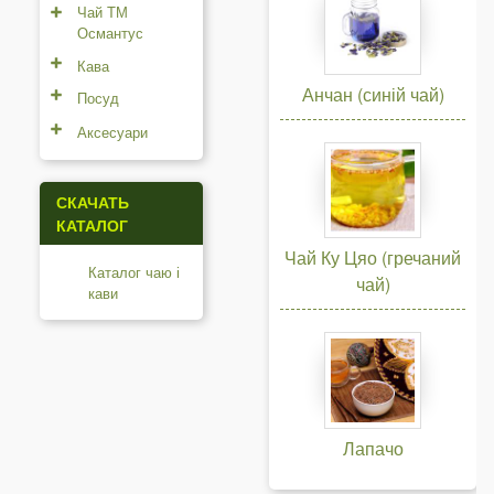
Чай ТМ
Османтус
Кава
Анчан (синій чай)
Посуд
Аксесуари
СКАЧАТЬ
КАТАЛОГ
Чай Ку Цяо (гречаний
Каталог чаю і
чай)
кави
Лапачо