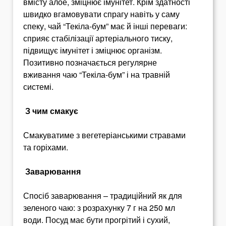
вмісту алое, зміцнює імунітет. Крім здатності
швидко вгамовувати спрагу навіть у саму
спеку, чай “Текіла-бум” має й інші переваги:
сприяє стабілізації артеріального тиску,
підвищує імунітет і зміцнює організм.
Позитивно позначається регулярне
вживання чаю “Текіла-бум” і на травній
системі.
З чим смакує
Смакуватиме з вегетеріанськими стравами
та горіхами.
Заварювання
Спосіб заварювання – традиційний як для
зеленого чаю: з розрахунку 7 г на 250 мл
води. Посуд має бути прогрітий і сухий,