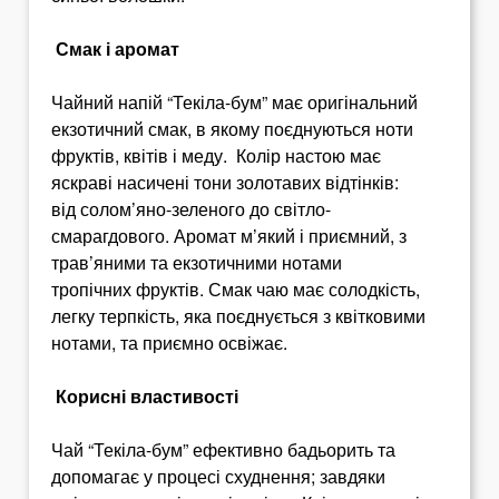
Смак і аромат
Чайний напій “Текіла-бум” має оригінальний
екзотичний смак, в якому поєднуються ноти
фруктів, квітів і меду. Колір настою має
яскраві насичені тони золотавих відтінків:
від солом’яно-зеленого до світло-
смарагдового. Аромат м’який і приємний, з
трав’яними та екзотичними нотами
тропічних фруктів. Смак чаю має солодкість,
легку терпкість, яка поєднується з квітковими
нотами, та приємно освіжає.
Корисні властивості
Чай “Текіла-бум” ефективно бадьорить та
допомагає у процесі схуднення; завдяки