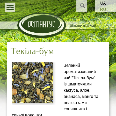
Пошук
UA
Перейти
Пошукова
RU
до
О
форма
КАТАЛОГ
основного
більше ніж чай
С
СТАТТІ
матеріалу
НОВИНИ
М
Текіла-бум
ПАРТНЕРАМ
А
Зелений
Н
ароматизований
чай "Текіла-бум"
Т
із шматочками
кактуса, алое,
У
ананаса, манго та
пелюстками
С
соняшника і
синьої волошки.