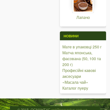
Лапачо
НОВИНИ
Мате в упаковці 250 г
Матча японська,
фасована (50, 100 та
200 г)
Професійні кавові
аксесуари
«Масала чай»
Каталог пуеру
© 2015, ОСМАНТУС
opt@osmantus.com.ua