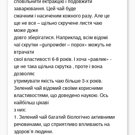
сповільнити ектракцію і подовжити
заварювання. Цей чай буде
смачним і насиченим кожного разу. Але це
ще не все – щільно скручене листя чаю
може дуже
довго зберігатися. Наприклад, всім відомі
чаї скрутки «gunpowder – порох» можуть не
втрачати
свої властивості 6-8 років. І хоча «равлик» -
це не така щільна скрутка , проте і вона
дозволяє
утримувати якість чаю більше 3-х років.
Зелений чай відомий своїми корисними
властивостями, що доведено наукою. Ось
найбільш цікаві
з них:
1. Зелений чай багатий біологічно активними
речовинами, що сприятливо впливають на
здоров’я людини.