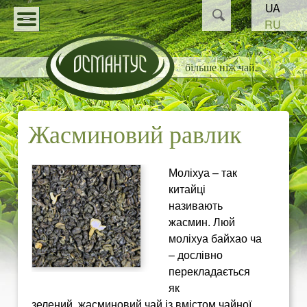
Пошук
UA
Перейти
Пошукова
RU
до
О
форма
КАТАЛОГ
основного
більше ніж чай
С
СТАТТІ
матеріалу
НОВИНИ
М
Жасминовий равлик
ПАРТНЕРАМ
А
Моліхуа – так
Н
китайці
називають
Т
жасмин. Люй
моліхуа байхао ча
У
– дослівно
перекладається
С
як
зелений, жасминовий чай із вмістом чайної