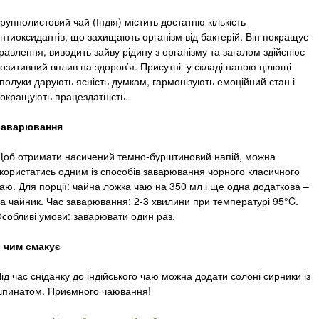
рупнолистовий чай (Індія) містить достатню кількість
нтиоксидантів, що захищають організм від бактерій. Він покращує
равлення, виводить зайву рідину з організму та загалом здійснює
озитивний вплив на здоров’я. Присутні у складі напою цілющі
полуки дарують ясність думкам, гармонізують емоційний стан і
окращують працездатність.
Заварювання
об отримати насичений темно-бурштиновий напій, можна
користатись одним із способів заварювання чорного класичного
аю. Для порції: чайна ложка чаю на 350 мл і ще одна додаткова –
а чайник. Час заварювання: 2-3 хвилини при температурі 95°C.
собливі умови: заварювати один раз.
 чим смакує
ід час сніданку до індійського чаю можна додати солоні сирники із
пинатом. Приємного чаювання!