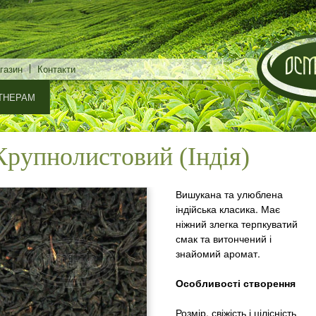
Перейти
до
основного
газин
Контакти
матеріалу
ТНЕРАМ
Крупнолистовий (Індія)
Вишукана та улюблена
індійська класика. Має
ніжний злегка терпкуватий
смак та витончений і
знайомий аромат.
Особливості створення
Розмір, свіжість і цілісність