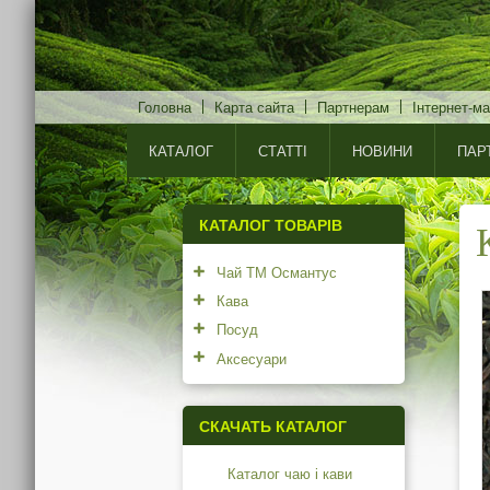
Головна
Карта сайта
Партнерам
Інтернет-ма
КАТАЛОГ
СТАТТІ
НОВИНИ
ПАР
КАТАЛОГ ТОВАРІВ
Чай ТМ Османтус
Кава
Посуд
Аксесуари
СКАЧАТЬ КАТАЛОГ
Каталог чаю і кави