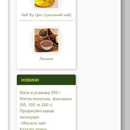
Чай Ку Цяо (гречаний чай)
Лапачо
НОВИНИ
Мате в упаковці 250 г
Матча японська, фасована
(50, 100 та 200 г)
Професійні кавові
аксесуари
«Масала чай»
Каталог пуеру