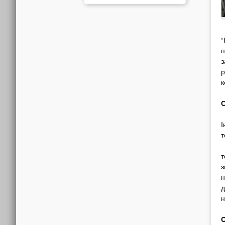
“
п
з
р
к
С
І
т
т
з
н
д
н
О