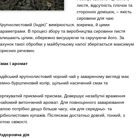
листя, відсутність гілочок та
сторонніх домішок, – якість
сировини для чаю
Крупнолистовий (Індія)” вимірюється, зокрема, й цими
араметрами. В процесі збору та виробництва сировини листя
алишають цілим, обережно висушуючи та скручуючи його. За
ахунок такої обробки у майбутньому напої зберігається максимум
орисних речовин.
мак і аромат
ндійський крупнолистовий чорний чай у завареному вигляді має
емно-бурштиновий колір, щільний насичений смак та
ерпкуватий приємний присмак. Довершує незабутні враження
найомий витончений аромат. Для повноцінного заварювання
апою потрібно дещо більше часу, ніж для середньо- та
рібнолистових купажів. Післясмак достатньо довгий, тонкий, з
отою свіжості.
здоровча дія