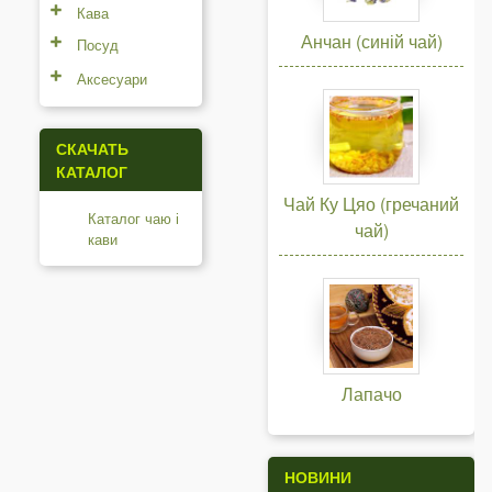
Кава
Анчан (синій чай)
Посуд
Аксесуари
СКАЧАТЬ
КАТАЛОГ
Чай Ку Цяо (гречаний
Каталог чаю і
чай)
кави
Лапачо
НОВИНИ