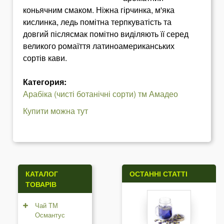
коньячним смаком. Ніжна гірчинка, м'яка
кислинка, ледь помітна терпкуватість та
довгий післясмак помітно виділяють її серед
великого ромаїття латиноамериканських
сортів кави.
Категория:
Арабіка (чисті ботанічні сорти) тм Амадео
Купити можна тут
КАТАЛОГ
ОСТАННІ СТАТТІ
ТОВАРІВ
Чай ТМ
Османтус