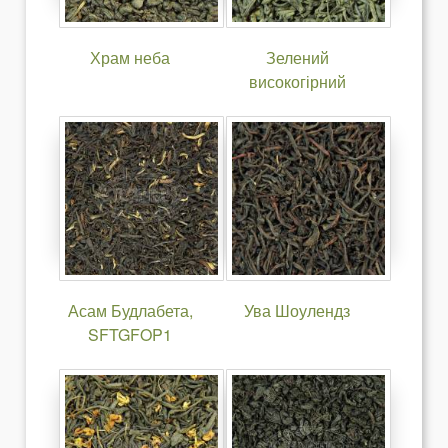
Храм неба
Зелений
високогірний
Асам Будлабета,
Ува Шоулендз
SFTGFOP1