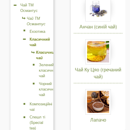
к
Чай ТМ
Османтус
и
Чай ТМ
Османтус
Анчан (синій чай)
Екзотика
Класичний
чай
Класичний
чай
Зелений
Чай Ку Цяо (гречаний
класичний
чай
чай)
Чорний
класичний
чай
Композиційні
чаї
Спешл ті
Лапачо
(Special
tea)