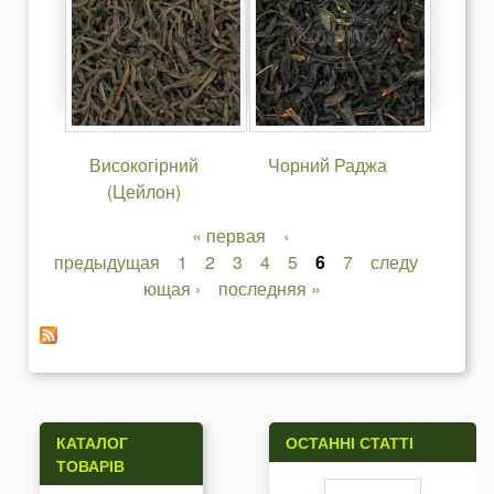
Високогірний
Чорний Раджа
(Цейлон)
« первая
‹
С
предыдущая
1
2
3
4
5
6
7
следу
ющая ›
последняя »
т
о
р
і
КАТАЛОГ
ОСТАННІ СТАТТІ
н
ТОВАРІВ