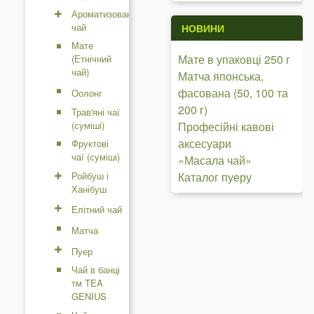
Ароматизований
чай
НОВИНИ
Мате
Мате в упаковці 250 г
(Етнічний
чай)
Матча японська,
фасована (50, 100 та
Оолонг
200 г)
Трав'яні чаї
(суміші)
Професійні кавові
аксесуари
Фруктові
чаї (суміші)
«Масала чай»
Ройбуш і
Каталог пуеру
Ханібуш
Елітний чай
Матча
Пуер
Чай в банці
тм TEA
GENIUS