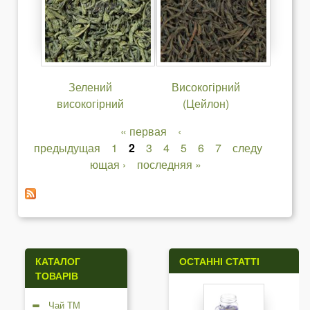
Зелений
Високогірний
високогірний
(Цейлон)
« первая
‹
С
предыдущая
1
2
3
4
5
6
7
следу
ющая ›
последняя »
т
о
р
і
КАТАЛОГ
ОСТАННІ СТАТТІ
н
ТОВАРІВ
к
Чай ТМ