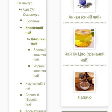
Османтус
и
Чай ТМ
Османтус
Анчан (синій чай)
Екзотика
Класичний
чай
Класичний
чай
Зелений
Чай Ку Цяо (гречаний
класичний
чай
чай)
Чорний
класичний
чай
Композиційні
чаї
Спешл ті
Лапачо
(Special
tea)
Ароматизований