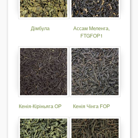
Дімбула
Ассам Меленга,
FTGFOP1
Кенія-Кіріньяга OP
Кенія Чінга FOP