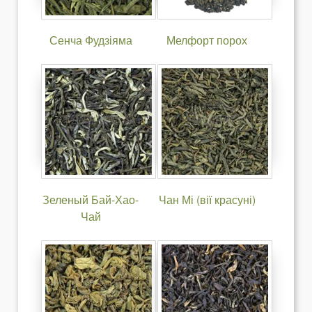
Сенча Фудзіяма
Мелфорт порох
Зеленый Бай-Хао-
Чан Мі (вії красуні)
Чай