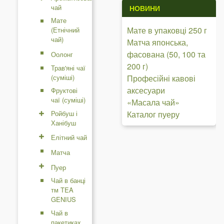
чай
НОВИНИ
Мате
Мате в упаковці 250 г
(Етнічний
чай)
Матча японська,
фасована (50, 100 та
Оолонг
200 г)
Трав'яні чаї
(суміші)
Професійні кавові
аксесуари
Фруктові
чаї (суміші)
«Масала чай»
Ройбуш і
Каталог пуеру
Ханібуш
Елітний чай
Матча
Пуер
Чай в банці
тм TEA
GENIUS
Чай в
пакетиках