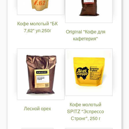
Кофе молотый "БК
7,62" уп.250г
Original "Кофе для
кафетерия"
Кофе молотый
Лесной орех
SPITZ "Эспрессо
Стронг", 250 г