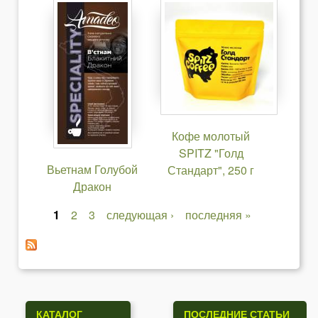
Кофе молотый
SPITZ "Голд
Вьетнам Голубой
Стандарт", 250 г
Дракон
1
2
3
следующая ›
последняя »
С
т
р
а
КАТАЛОГ
ПОСЛЕДНИЕ СТАТЬИ