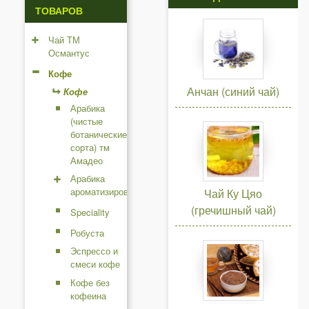
ТОВАРОВ
н
и
Чай ТМ
Османтус
ц
Кофе
ы
Анчан (синий чай)
Кофе
Арабика
(чистые
ботанические
сорта) тм
Амадео
Арабика
ароматизированная
Чай Ку Цяо
(гречишный чай)
Speciality
Робуста
Эспрессо и
смеси кофе
Кофе без
кофеина