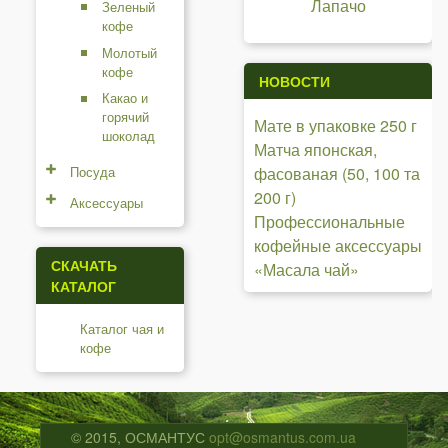
Лапачо
Зеленый
кофе
Молотый
кофе
НОВОСТИ
Какао и
горячий
Мате в упаковке 250 г
шоколад
Матча японская,
Посуда
фасованая (50, 100 та
200 г)
Аксессуары
Профессиональные
кофейные аксессуары
СКАЧАТЬ
«Масала чай»
КАТАЛОГ
Каталог чая и
кофе
© 2015, ОСМАНТУС
opt@osmantus.com.ua