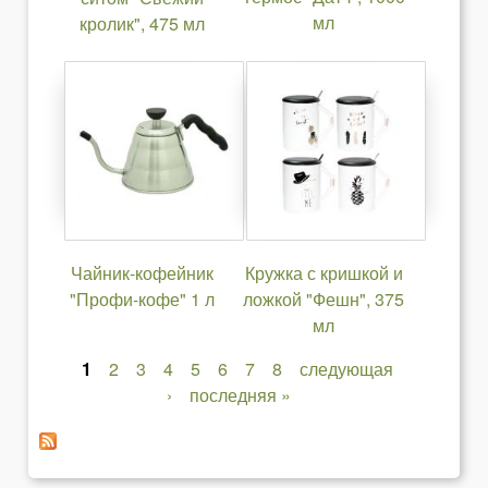
мл
кролик", 475 мл
Чайник-кофейник
Кружка с кришкой и
"Профи-кофе" 1 л
ложкой "Фешн", 375
мл
1
2
3
4
5
6
7
8
следующая
С
›
последняя »
т
р