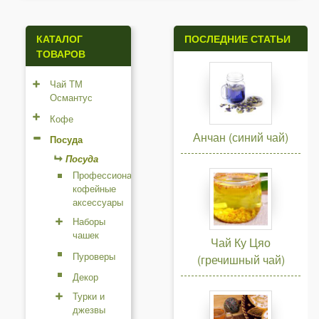
а
н
КАТАЛОГ
ПОСЛЕДНИЕ СТАТЬИ
ТОВАРОВ
и
Чай ТМ
ц
Османтус
ы
Кофе
Анчан (синий чай)
Посуда
Посуда
Профессиональные
кофейные
аксессуары
Наборы
чашек
Чай Ку Цяо
Пуроверы
(гречишный чай)
Декор
Турки и
джезвы