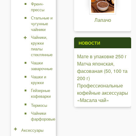
Френч-
прессы
Стальные и
Лапачо
чугунные
чайники
Чайники,
НОВОСТИ
кружки
пиалы
стеклянные
Мате в упаковке 250 г
Чашки
Матча японская,
заварочные
фасованая (50, 100 та
Чашки и
200 г)
кружки
Профессиональные
Гейзерные
кофейные аксессуары
кофеварки
«Масала чай»
Термосы
Чайники
фарфоровые
Аксессуары