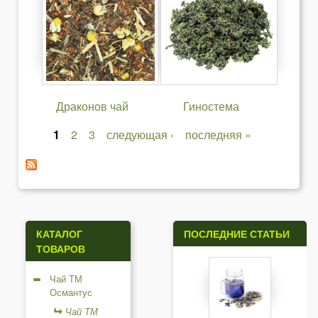
Драконов чай
Гиностема
1
2
3
следующая ›
последняя »
С
т
р
а
КАТАЛОГ
ПОСЛЕДНИЕ СТАТЬИ
ТОВАРОВ
н
и
Чай ТМ
Османтус
ц
Чай ТМ