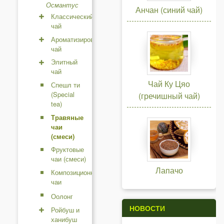
Османтус
ы
Анчан (синий чай)
Классический
чай
Ароматизированный
чай
Элитный
чай
Чай Ку Цяо
Спешл ти
(Special
(гречишный чай)
tea)
Травяные
чаи
(смеси)
Фруктовые
чаи (смеси)
Лапачо
Композиционные
чаи
Оолонг
НОВОСТИ
Ройбуш и
ханибуш