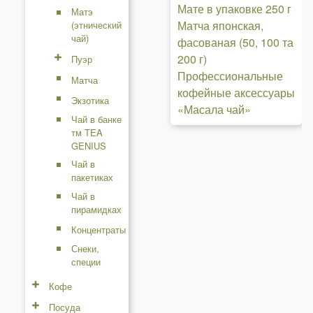
Мате в упаковке 250 г
Матэ
Матча японская,
(этнический
чай)
фасованая (50, 100 та
200 г)
Пуэр
Профессиональные
Матча
кофейные аксессуары
Экзотика
«Масала чай»
Чай в банке
тм TEA
GENIUS
Чай в
пакетиках
Чай в
пирамидках
Концентраты
Снеки,
специи
Кофе
Посуда