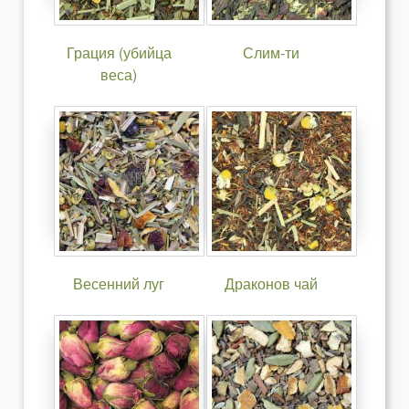
Грация (убийца
Слим-ти
веса)
Весенний луг
Драконов чай