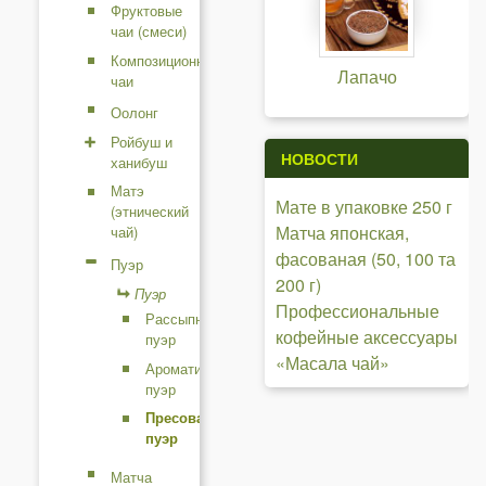
Фруктовые
чаи (смеси)
Композиционные
Лапачо
чаи
Оолонг
Ройбуш и
НОВОСТИ
ханибуш
Матэ
Мате в упаковке 250 г
(этнический
Матча японская,
чай)
фасованая (50, 100 та
Пуэр
200 г)
Пуэр
Профессиональные
Рассыпной
кофейные аксессуары
пуэр
«Масала чай»
Ароматизированный
пуэр
Пресованный
пуэр
Матча