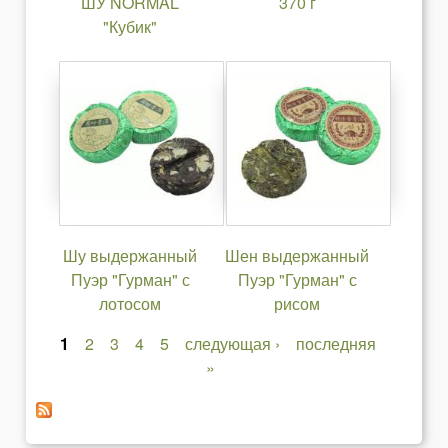
ШУ NORMAL
370 г
"Кубик"
Шу выдержанный
Шен выдержанный
Пуэр "Гурман" с
Пуэр "Гурман" с
лотосом
рисом
1
2
3
4
5
следующая ›
последняя
С
»
т
р