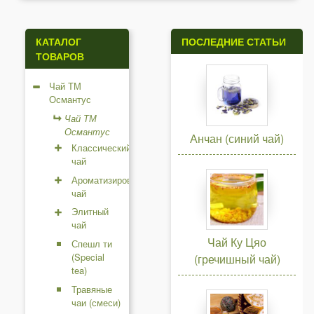
а
н
КАТАЛОГ
ПОСЛЕДНИЕ СТАТЬИ
ТОВАРОВ
и
Чай ТМ
ц
Османтус
ы
Чай ТМ
Османтус
Анчан (синий чай)
Классический
чай
Ароматизированный
чай
Элитный
чай
Чай Ку Цяо
Спешл ти
(Special
(гречишный чай)
tea)
Травяные
чаи (смеси)