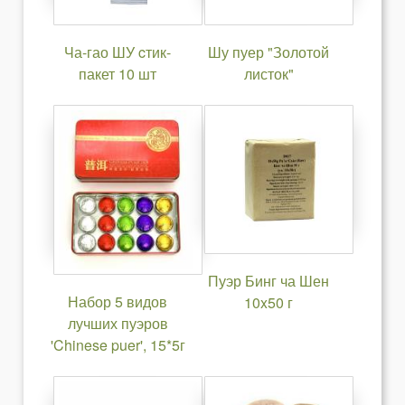
Ча-гао ШУ cтик-
Шу пуер "Золотой
пакет 10 шт
листок"
Пуэр Бинг ча Шен
Набор 5 видов
10x50 г
лучших пуэров
'Chinese puer', 15*5г