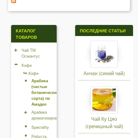
т
р
а
КАТАЛОГ
ПОСЛЕДНИЕ СТАТЬИ
ТОВАРОВ
н
и
Чай ТМ
Османтус
ц
Кофе
ы
Анчан (синий чай)
Кофе
Арабика
(чистые
ботанические
сорта) тм
Амадео
Арабика
ароматизированная
Чай Ку Цяо
(гречишный чай)
Speciality
Робуста