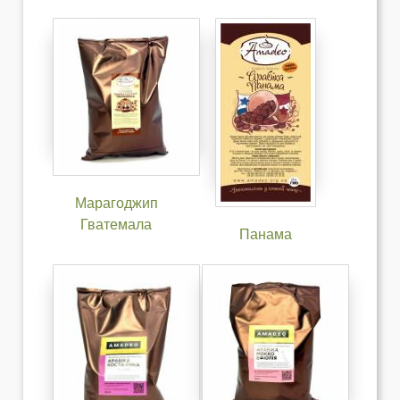
Марагоджип
Гватемала
Панама